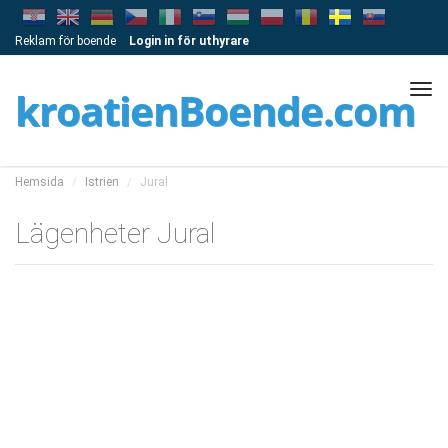
Reklam för boende
Login in för uthyrare
Tog
kroatienBoende.com
navi
Hemsida
Istrien
Jural
Lägenheter Jural