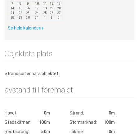
7
8
9
10
11
12
13
14
15
16
17
18
19
20
21
22
23
24
25
26
27
28
29
30
31
1
2
3
Se hela kalendern
Objektets plats
Strandsorter nära objektet:
avstand till föremalet
Havet:
0m
Strand:
0m
Stadskärnan:
100m
Stormarknad:
100m
Restaurang:
50m
Läkare:
0m