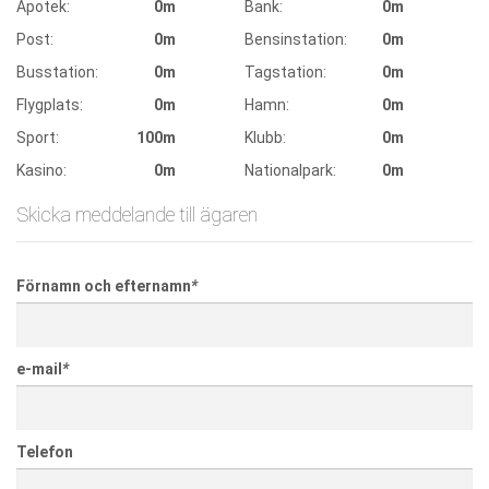
Apotek:
0m
Bank:
0m
Post:
0m
Bensinstation:
0m
Busstation:
0m
Tagstation:
0m
Flygplats:
0m
Hamn:
0m
Sport:
100m
Klubb:
0m
Kasino:
0m
Nationalpark:
0m
Skicka meddelande till ägaren
Förnamn och efternamn
*
e-mail
*
Telefon