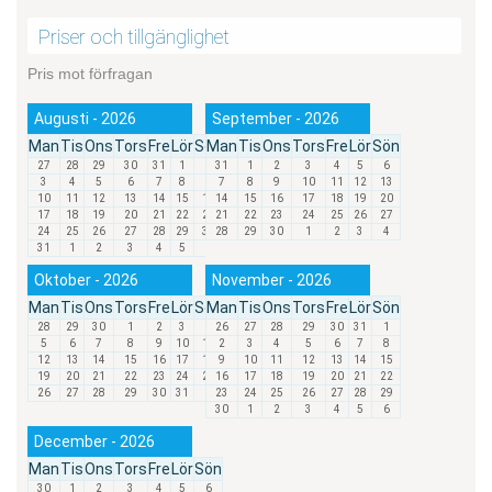
Priser och tillgänglighet
Pris mot förfragan
Augusti - 2026
September - 2026
Man
Tis
Ons
Tors
Fre
Lör
Sön
Man
Tis
Ons
Tors
Fre
Lör
Sön
27
28
29
30
31
1
2
31
1
2
3
4
5
6
3
4
5
6
7
8
9
7
8
9
10
11
12
13
10
11
12
13
14
15
16
14
15
16
17
18
19
20
17
18
19
20
21
22
23
21
22
23
24
25
26
27
24
25
26
27
28
29
30
28
29
30
1
2
3
4
31
1
2
3
4
5
6
Oktober - 2026
November - 2026
Man
Tis
Ons
Tors
Fre
Lör
Sön
Man
Tis
Ons
Tors
Fre
Lör
Sön
28
29
30
1
2
3
4
26
27
28
29
30
31
1
5
6
7
8
9
10
11
2
3
4
5
6
7
8
12
13
14
15
16
17
18
9
10
11
12
13
14
15
19
20
21
22
23
24
25
16
17
18
19
20
21
22
26
27
28
29
30
31
1
23
24
25
26
27
28
29
30
1
2
3
4
5
6
December - 2026
Man
Tis
Ons
Tors
Fre
Lör
Sön
30
1
2
3
4
5
6