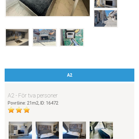
A2
A2 - För tva personer
Površine: 21m2, ID: 16472