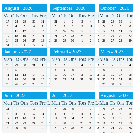
Augusti - 2026
September - 2026
Oktober - 2026
Man
Tis
Ons
Tors
Fre
Lör
Man
Sön
Tis
Ons
Tors
Fre
Lör
Man
Sön
Tis
Ons
Tor
27
28
29
30
31
1
31
2
1
2
3
4
5
28
6
29
30
1
3
4
5
6
7
8
7
9
8
9
10
11
12
5
13
6
7
8
10
11
12
13
14
15
14
16
15
16
17
18
19
12
20
13
14
15
17
18
19
20
21
22
21
23
22
23
24
25
26
19
27
20
21
22
24
25
26
27
28
29
28
30
29
30
1
2
3
26
4
27
28
29
31
1
2
3
4
5
6
Januari - 2027
Februari - 2027
Mars - 2027
Man
Tis
Ons
Tors
Fre
Lör
Man
Sön
Tis
Ons
Tors
Fre
Lör
Man
Sön
Tis
Ons
Tor
28
29
30
31
1
2
1
3
2
3
4
5
6
1
7
2
3
4
4
5
6
7
8
9
8
10
9
10
11
12
13
8
14
9
10
11
11
12
13
14
15
16
15
17
16
17
18
19
20
15
21
16
17
18
18
19
20
21
22
23
22
24
23
24
25
26
27
22
28
23
24
25
25
26
27
28
29
30
31
29
30
31
1
Juni - 2027
Juli - 2027
Augusti - 2027
Man
Tis
Ons
Tors
Fre
Lör
Man
Sön
Tis
Ons
Tors
Fre
Lör
Man
Sön
Tis
Ons
Tor
31
1
2
3
4
5
28
6
29
30
1
2
3
26
4
27
28
29
7
8
9
10
11
12
5
13
6
7
8
9
10
2
11
3
4
5
14
15
16
17
18
19
12
20
13
14
15
16
17
9
18
10
11
12
21
22
23
24
25
26
19
27
20
21
22
23
24
16
25
17
18
19
28
29
30
1
2
3
26
4
27
28
29
30
31
23
1
24
25
26
30
31
1
2